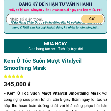
ĐĂNG KÝ ĐỂ NHẬN TƯ VẤN NHANH
*Hãy để lại SĐT, Chuyên Viên Tư Vấn sẽ Gọi ngay cho bạn MIỄN PHÍ
*Cửa Hàng Thảo Dược sẽ chủ động liên hệ với khách hàng để bổ
sung CTKM sau khi quý khách đăng ký nhận tư vấn sản phẩm
MUA NGAY
Giao hàng tận nơi - Tích lũy trọn đời
Kem Ủ Tóc Suôn Mượt Vitalycil
Smoothing Mask
5
4
trên 5
345,000
₫
dựa trên
đánh giá
» Kem Ủ Tóc Suôn Mượt Vitalycil Smoothing Mask
với
công nghệ siêu phân tử, chỉ cần 6 giây thấm ngay lõi tóc và
hấp thụ hoàn toàn dưỡng chất với khả năng phục hồi hàn