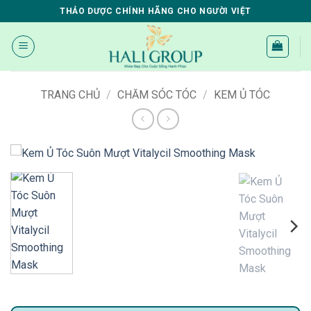
Bỏ
THẢO DƯỢC CHÍNH HÃNG CHO NGƯỜI VIỆT
qua
nội
dung
TRANG CHỦ
/
CHĂM SÓC TÓC
/
KEM Ủ TÓC