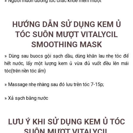
» Người muốn dưỡng tóc chắc khỏe mềm mượt
HƯỚNG DẪN SỬ DỤNG KEM Ủ
TÓC SUÔN MƯỢT VITALYCIL
SMOOTHING MASK
» Dùng sau buocs gội sạch dầu, dùng khăn lau nhẹ tóc để
hết nước, lấy một lượng kem ủ vừa đủ vuốt đều lên mái
tóc(trên nền tóc ẩm)
» Massage nhẹ nhàng sau đó lưu trên tóc 7-15p;
» Xả sạch bằng nước
LƯU Ý KHI SỬ DỤNG KEM Ủ TÓC
SUÔN MƯỢT VITALYCIL