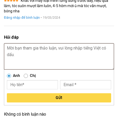
Khác với mấy loại mình từng dùng trước đây, hiệu quả
Được xếp
lắm, tóc suôn mượt lắm luôn, 4-5 hôm mới ủ mà tóc vẫn mượt,
hạng
5
5
bóng nha
sao
Đăng nhập để bình luận
•
19/03/2024
Hỏi đáp
Anh
Chị
GỬI
Không có bình luận nào