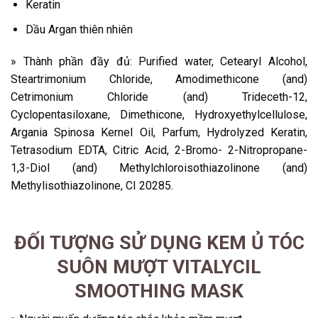
Keratin
Dầu Argan thiên nhiên
» Thành phần đầy đủ: Purified water, Cetearyl Alcohol,
Steartrimonium Chloride, Amodimethicone (and)
Cetrimonium Chloride (and) Trideceth-12,
Cyclopentasiloxane, Dimethicone, Hydroxyethylcellulose,
Argania Spinosa Kernel Oil, Parfum, Hydrolyzed Keratin,
Tetrasodium EDTA, Citric Acid, 2-Bromo- 2-Nitropropane-
1,3-Diol (and) Methylchloroisothiazolinone (and)
Methylisothiazolinone, CI 20285.
ĐỐI TƯỢNG SỬ DỤNG KEM Ủ TÓC
SUÔN MƯỢT VITALYCIL
SMOOTHING MASK