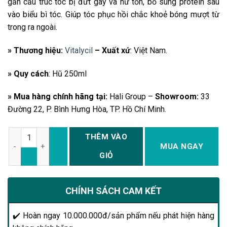
gắn cấu trúc tóc bị đứt gãy và hư tổn, bổ sung protein sâu
vào biểu bì tóc. Giúp tóc phục hồi chắc khoẻ bóng mượt từ
trong ra ngoài.
» Thương hiệu:
Vitalycil
–
Xuất xứ
: Việt Nam.
» Quy cách
: Hũ 250ml
» Mua hàng chính hãng tại:
Hali Group –
Showroom:
33
Đường 22, P. Bình Hưng Hòa, TP. Hồ Chí Minh.
Số lượng
THÊM VÀO
MUA NGAY
GIỎ
CHÍNH SÁCH CAM KẾT
✔️ Hoàn ngay 10.000.000đ/sản phẩm nếu phát hiện hàng