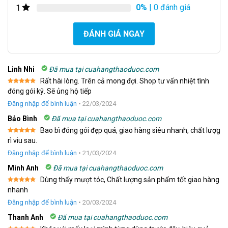
0%
| 0 đánh giá
1
ĐÁNH GIÁ NGAY
Linh Nhi
Đã mua tại cuahangthaoduoc.com
Rất hài lòng. Trên cả mong đợi. Shop tư vấn nhiệt tình
Được xếp
đóng gói kỹ. Sẽ ủng hộ tiếp
hạng
5
5
sao
Đăng nhập để bình luận
•
22/03/2024
Bảo Bình
Đã mua tại cuahangthaoduoc.com
Bao bì đóng gói đẹp quá, giao hàng siêu nhanh, chất lượg
Được xếp
rì viu sau.
hạng
5
5
sao
Đăng nhập để bình luận
•
21/03/2024
Minh Anh
Đã mua tại cuahangthaoduoc.com
Dùng thấy mượt tóc, Chất lượng sản phẩm tốt giao hàng
Được xếp
nhanh
hạng
5
5
sao
Đăng nhập để bình luận
•
20/03/2024
Thanh Anh
Đã mua tại cuahangthaoduoc.com