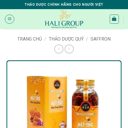
Bỏ
THẢO DƯỢC CHÍNH HÃNG CHO NGƯỜI VIỆT
qua
nội
dung
TRANG CHỦ
/
THẢO DƯỢC QUÝ
/
SAFFRON