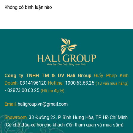
Không có bình luận nào
Công ty TNHH TM & DV Hali Group
Giấy Phép Kinh
Doanh:
0314196120
Hotline:
1900.63.63.25
(Tư vấn mua hàng)
- 02873.00.63.25
(Hỗ trợ đại lý)
Email:
haligroup.vn@gmail.com
Showroom:
33 Đường 22, P. Bình Hưng Hòa, TP. Hồ Chí Minh.
(Có chỗ đậu xe hơi cho khách đến tham quan và mua sắm)