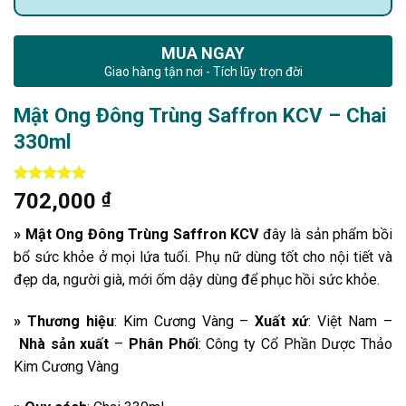
MUA NGAY
Giao hàng tận nơi - Tích lũy trọn đời
Mật Ong Đông Trùng Saffron KCV – Chai
330ml
5
1
trên 5
702,000
₫
dựa trên
đánh giá
» Mật Ong Đông Trùng Saffron KCV
đây là sản phẩm bồi
bổ sức khỏe ở mọi lứa tuổi. Phụ nữ dùng tốt cho nội tiết và
đẹp da, người già, mới ốm dậy dùng để phục hồi sức khỏe.
» Thương hiệu
: Kim Cương Vàng –
Xuất xứ
: Việt Nam –
Nhà sản xuất
–
Phân Phối
: Công ty Cổ Phần Dược Thảo
Kim Cương Vàng