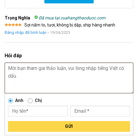
Trọng Nghĩa
Đã mua tại cuahangthaoduoc.com
Sợi nấm to, tươi, không bị dập, ship hàng nhanh
Được xếp
Đăng nhập để bình luận
•
19/04/2023
hạng
5
5
sao
Hỏi đáp
Anh
Chị
GỬI