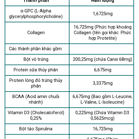
Thành phần
Hàm lượng
α-GPC (L-Alpha
1,6725mg
glycerylphosphorylcholine)
16,725mg (Phức hợp khoáng
Collagen
Collagen (tên gọi khác: Phức
hợp Protetite)
Các thành phần khác gồm:
Bột vỏ trứng
200,25mg (chứa Canxi 68mg)
Protein sữa thủy phân
6,675mg
Protein lòng đỏ trứng thủy
3,3375mg
phân
BCAA (Acid amin chuỗi
6,675mg (Bao gồm L-Leucine,
nhánh)
L-Valine, L-Isoleucine)
Vitamin D3 (Cholecalciferol)
0,225mg (Chứa Vitamin D3:
0,25%
0,5625mcg)
Bột tảo Spirulina
16,725mg