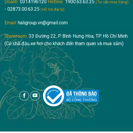
Doanh:
0314196120
Hotline:
1900.63.63.25
(Tư vấn mua hàng)
- 02873.00.63.25
(Hỗ trợ đại lý)
Email:
haligroup.vn@gmail.com
Showroom:
33 Đường 22, P. Bình Hưng Hòa, TP. Hồ Chí Minh.
(Có chỗ đậu xe hơi cho khách đến tham quan và mua sắm)