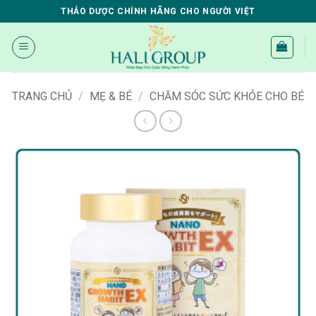
Bỏ
THẢO DƯỢC CHÍNH HÃNG CHO NGƯỜI VIỆT
qua
nội
dung
TRANG CHỦ
/
MẸ & BÉ
/
CHĂM SÓC SỨC KHỎE CHO BÉ