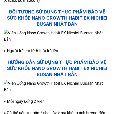
(Cacao, sữa, socola)
ĐỐI TƯỢNG SỬ DỤNG THỰC PHẨM BẢO VỆ
SỨC KHỎE NANO GROWTH HABIT EX NICHIEI
BUSAN NHẬT BẢN
» Người trẻ em từ 6 tuổi trở lên
HƯỚNG DẪN SỬ DỤNG THỰC PHẨM BẢO VỆ
SỨC KHỎE NANO GROWTH HABIT EX NICHIEI
BUSAN NHẬT BẢN
» Mỗi ngày uống 2 viên.
» Có thể uống/ ngậm/ nhai tùy ý mà không ảnh hưởng đến