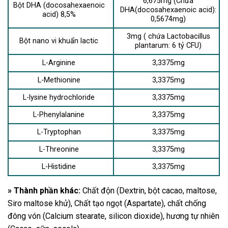
6,675mg (Chứa
Bột DHA (docosahexaenoic
DHA(docosahexaenoic acid):
acid) 8,5%
0,5674mg)
3mg ( chứa Lactobacillus
Bột nano vi khuẩn lactic
plantarum: 6 tỷ CFU)
L-Arginine
3,3375mg
L-Methionine
3,3375mg
L-lysine hydrochloride
3,3375mg
L-Phenylalanine
3,3375mg
L-Tryptophan
3,3375mg
L-Threonine
3,3375mg
L-Histidine
3,3375mg
» Thành phần khác:
Chất độn (Dextrin, bột cacao, maltose,
Siro maltose khử), Chất tạo ngọt (Aspartate), chất chống
đông vón (Calcium stearate, silicon dioxide), hương tự nhiên