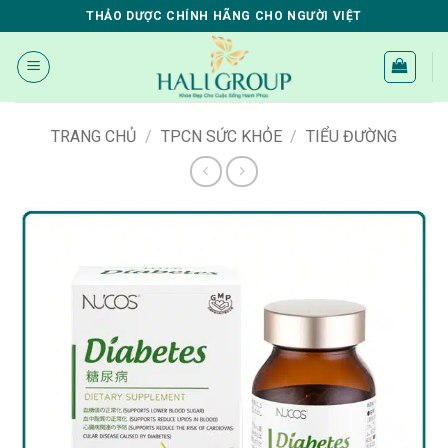
Bỏ
THẢO DƯỢC CHÍNH HÃNG CHO NGƯỜI VIỆT
qua
nội
dung
TRANG CHỦ
/
TPCN SỨC KHỎE
/
TIỂU ĐƯỜNG