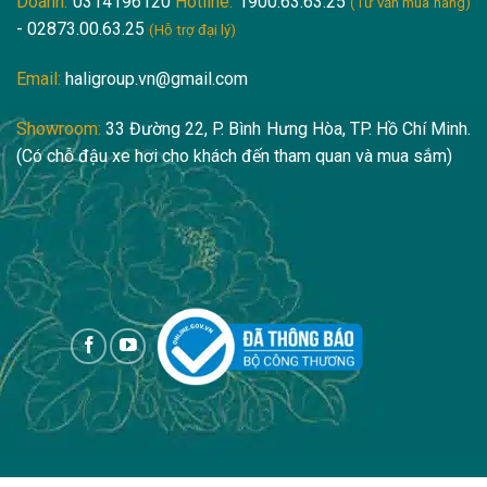
Doanh:
0314196120
Hotline:
1900.63.63.25
(Tư vấn mua hàng)
- 02873.00.63.25
(Hỗ trợ đại lý)
Email:
haligroup.vn@gmail.com
Showroom:
33 Đường 22, P. Bình Hưng Hòa, TP. Hồ Chí Minh.
(Có chỗ đậu xe hơi cho khách đến tham quan và mua sắm)