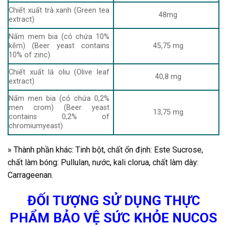
Chiết xuất trà xanh (Green tea
48mg
extract)
Nấm mem bia (có chứa 10%
kẽm) (Beer yeast contains
45,75 mg
10% of zinc)
Chiết xuất lá oliu (Olive leaf
40,8 mg
extract)
Nấm men bia (có chứa 0,2%
men crom) (Beer yeast
13,75 mg
contains 0,2% of
chromiumyeast)
» Thành phần khác: Tinh bột, chất ổn định: Este Sucrose,
chất làm bóng: Pullulan, nước, kali clorua, chất làm dày:
Carrageenan.
ĐỐI TƯỢNG SỬ DỤNG THỰC
PHẨM BẢO VỆ SỨC KHỎE NUCOS