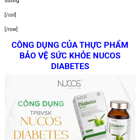
đường.
[/col]
[/row]
CÔNG DỤNG CỦA THỰC PHẨM
BẢO VỆ SỨC KHỎE NUCOS
DIABETES