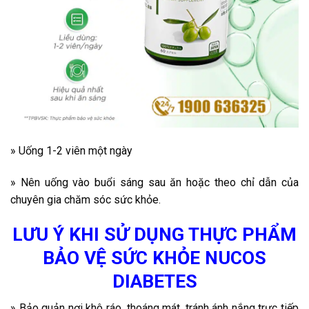
» Uống 1-2 viên một ngày
» Nên uống vào buổi sáng sau ăn hoặc theo chỉ dẫn của
chuyên gia chăm sóc sức khỏe.
LƯU Ý KHI SỬ DỤNG THỰC PHẨM
BẢO VỆ SỨC KHỎE NUCOS
DIABETES
» Bảo quản nơi khô ráo, thoáng mát, tránh ánh nắng trực tiếp