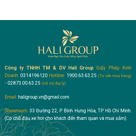
Công ty TNHH TM & DV Hali Group
Giấy Phép Kinh
Doanh:
0314196120
Hotline:
1900.63.63.25
(Tư vấn mua hàng)
- 02873.00.63.25
(Hỗ trợ đại lý)
Email:
haligroup.vn@gmail.com
Showroom:
33 Đường 22, P. Bình Hưng Hòa, TP. Hồ Chí Minh.
(Có chỗ đậu xe hơi cho khách đến tham quan và mua sắm)