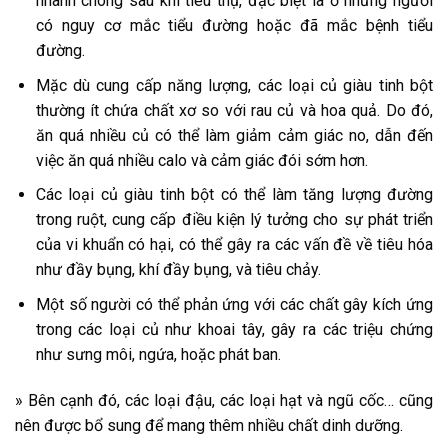
nhanh chóng sau khi tiêu thụ, đặc biệt là ở những người
có nguy cơ mắc tiểu đường hoặc đã mắc bệnh tiểu
đường.
Mặc dù cung cấp năng lượng, các loại củ giàu tinh bột
thường ít chứa chất xơ so với rau củ và hoa quả. Do đó,
ăn quá nhiều củ có thể làm giảm cảm giác no, dẫn đến
việc ăn quá nhiều calo và cảm giác đói sớm hơn.
Các loại củ giàu tinh bột có thể làm tăng lượng đường
trong ruột, cung cấp điều kiện lý tưởng cho sự phát triển
của vi khuẩn có hại, có thể gây ra các vấn đề về tiêu hóa
như đầy bụng, khí đầy bụng, và tiêu chảy.
Một số người có thể phản ứng với các chất gây kích ứng
trong các loại củ như khoai tây, gây ra các triệu chứng
như sưng môi, ngứa, hoặc phát ban.
» Bên cạnh đó, các loại đậu, các loại hạt và ngũ cốc… cũng
nên được bổ sung để mang thêm nhiều chất dinh dưỡng.