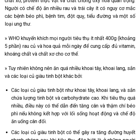
chất xơ, protein thực vật và chất chống oxy hóa quan trọng.
Người có chế độ ăn nhiều rau và trái cây ít có nguy cơ mắc
các bệnh béo phì, bệnh tim, đột quỵ, tiểu đường và một số
loại ung thư.
» WHO khuyến khích mọi người tiêu thụ ít nhất 400g (khoảng
5 phần) rau củ và hoa quả mỗi ngày để cung cấp đủ vitamin,
khoáng chất và chất xơ cho cơ thể.
» Tuy nhiên không nên ăn quá nhiều khoai tây, khoai lang, sắn
và các loại củ giàu tinh bột khác bởi:
Các loại củ giàu tinh bột như khoai tây, khoai lang, và sắn
chứa lượng tinh bột và carbohydrate cao. Khi tiêu thụ quá
nhiều, điều này có thể dẫn đến tăng cân và thậm chí béo
phì nếu không kết hợp với lối sống hoạt động và chế độ
ăn uống cân đối.
Các loại củ giàu tinh bột có thể gây ra tăng đường huyết