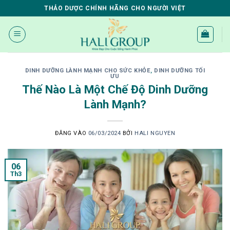
Bỏ
THẢO DƯỢC CHÍNH HÃNG CHO NGƯỜI VIỆT
qua
nội
dung
DINH DƯỠNG LÀNH MẠNH CHO SỨC KHỎE
,
DINH DƯỠNG TỐI
ƯU
Thế Nào Là Một Chế Độ Dinh Dưỡng
Lành Mạnh?
ĐĂNG VÀO
06/03/2024
BỞI
HALI NGUYEN
06
Th3